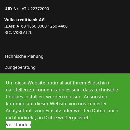
UID-Nr
.: ATU 22372000
Volkskreditbank AG
IBAN: AT68 1860 0000 1250 4460
BIC: VKBLAT2L
Technische Planung
Düngeberatung
Indirekteinleiter
Um diese Website optimal auf Ihrem Bildschirm
Erneuerbare Energie
darstellen zu können kann es sein, dass technische
Cookies installiert werden müssen. Ansonsten
kommen auf dieser Website von uns keinerlei
Analysetools zum Einsatz oder werden Daten, auch
nicht indirekt, an Dritte weitergeleitet!
© 2026 Müller Abfallprojekte GmbH
Verstanden