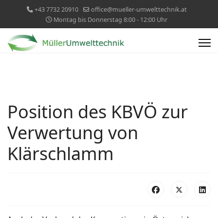
+43 7732 20910
office@mueller-umwelttechnik.at
Montag bis Donnerstag 8:00 - 12:00 Uhr
Position des KBVÖ zur
Verwertung von
Klärschlamm