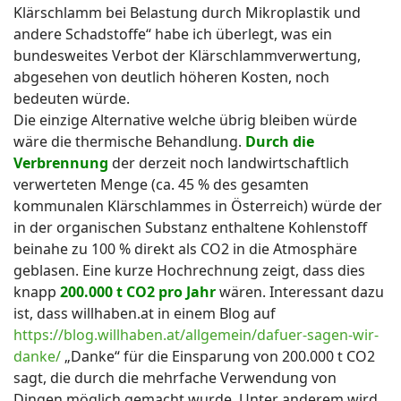
Klärschlamm bei Belastung durch Mikroplastik und
andere Schadstoffe“ habe ich überlegt, was ein
bundesweites Verbot der Klärschlammverwertung,
abgesehen von deutlich höheren Kosten, noch
bedeuten würde.
Die einzige Alternative welche übrig bleiben würde
wäre die thermische Behandlung.
Durch die
Verbrennung
der derzeit noch landwirtschaftlich
verwerteten Menge (ca. 45 % des gesamten
kommunalen Klärschlammes in Österreich) würde der
in der organischen Substanz enthaltene Kohlenstoff
beinahe zu 100 % direkt als CO2 in die Atmosphäre
geblasen. Eine kurze Hochrechnung zeigt, dass dies
knapp
200.000 t CO2 pro Jahr
wären. Interessant dazu
ist, dass willhaben.at in einem Blog auf
https://blog.willhaben.at/allgemein/dafuer-sagen-wir-
danke/
„Danke“ für die Einsparung von 200.000 t CO2
sagt, die durch die mehrfache Verwendung von
Dingen möglich gemacht wurde. Unter anderem wird