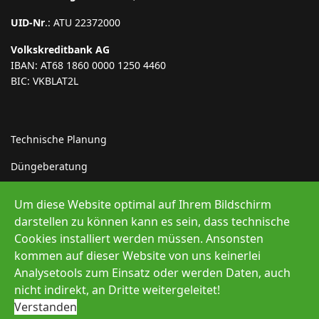
UID-Nr
.: ATU 22372000
Volkskreditbank AG
IBAN: AT68 1860 0000 1250 4460
BIC: VKBLAT2L
Technische Planung
Düngeberatung
Indirekteinleiter
Um diese Website optimal auf Ihrem Bildschirm
darstellen zu können kann es sein, dass technische
Erneuerbare Energie
Cookies installiert werden müssen. Ansonsten
kommen auf dieser Website von uns keinerlei
Analysetools zum Einsatz oder werden Daten, auch
nicht indirekt, an Dritte weitergeleitet!
© 2026 Müller Abfallprojekte GmbH
Verstanden