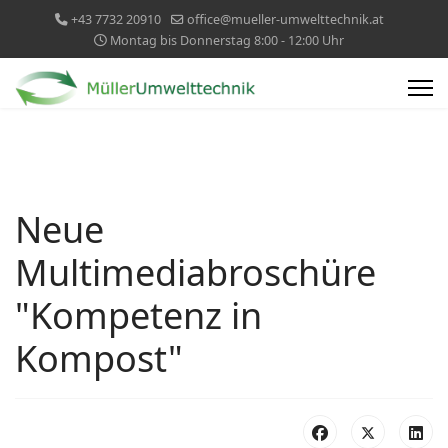
+43 7732 20910
office@mueller-umwelttechnik.at
Montag bis Donnerstag 8:00 - 12:00 Uhr
Neue
Multimediabroschüre
"Kompetenz in
Kompost"