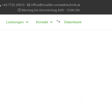
+43 7732 20910
office@mueller-umwelttechnik.at
Montag bis Donnerstag 8:00 - 12:00 Uhr
">
Leistungen
Kontakt
Datenbank