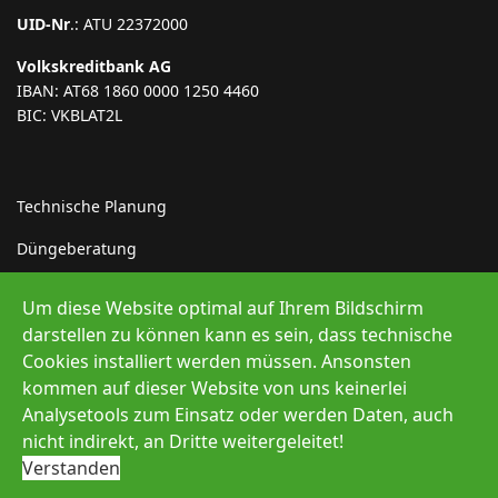
UID-Nr
.: ATU 22372000
Volkskreditbank AG
IBAN: AT68 1860 0000 1250 4460
BIC: VKBLAT2L
Technische Planung
Düngeberatung
Indirekteinleiter
Um diese Website optimal auf Ihrem Bildschirm
Erneuerbare Energie
darstellen zu können kann es sein, dass technische
Cookies installiert werden müssen. Ansonsten
kommen auf dieser Website von uns keinerlei
Analysetools zum Einsatz oder werden Daten, auch
nicht indirekt, an Dritte weitergeleitet!
© 2026 Müller Abfallprojekte GmbH
Verstanden