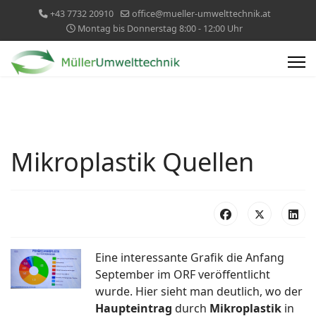
+43 7732 20910
office@mueller-umwelttechnik.at
Montag bis Donnerstag 8:00 - 12:00 Uhr
Mikroplastik Quellen
Eine interessante Grafik die Anfang
September im ORF veröffentlicht
wurde. Hier sieht man deutlich, wo der
Haupteintrag
durch
Mikroplastik
in