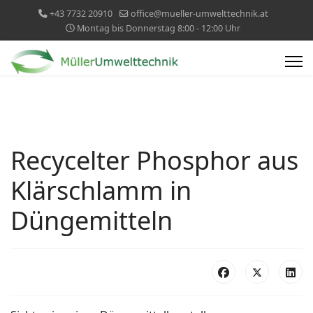
+43 7732 20910
office@mueller-umwelttechnik.at
Montag bis Donnerstag 8:00 - 12:00 Uhr
Recycelter Phosphor aus
Klärschlamm in
Düngemitteln