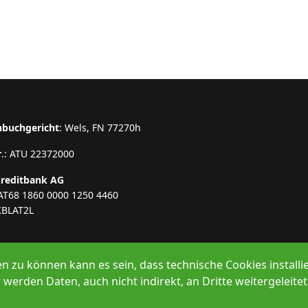
nbuchgericht
: Wels, FN 77270h
r
.: ATU 22372000
kreditbank AG
AT68 1860 0000 1250 4460
KBLAT2L
en zu können kann es sein, dass technische Cookies insta
werden Daten, auch nicht indirekt, an Dritte weitergeleitet