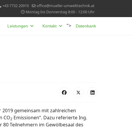
+43 7732 20910
office@mueller-umwelttechnik.at
Montag bis Donnerstag 8:00 - 12:00 Uhr
">
Leistungen
Kontakt
Datenbank
 2019 gemeinsam mit zahlreichen
on CO
Emissionen“. Dazu referierte Ing.
2
er 80 Teilnehmern im Gewölbesaal des