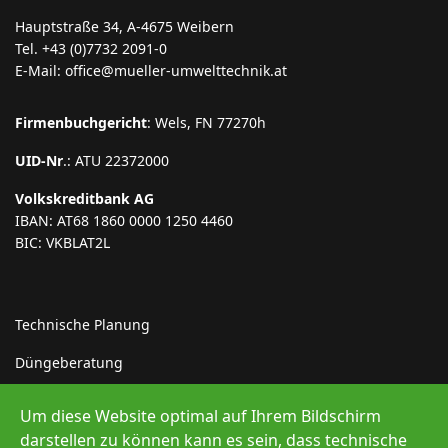
Hauptstraße 34, A-4675 Weibern
Tel. +43 (0)7732 2091-0
E-Mail: office@mueller-umwelttechnik.at
Firmenbuchgericht
: Wels, FN 77270h
UID-Nr
.: ATU 22372000
Volkskreditbank AG
IBAN: AT68 1860 0000 1250 4460
BIC: VKBLAT2L
Technische Planung
Düngeberatung
Indirekteinleiter
Um diese Website optimal auf Ihrem Bildschirm
Erneuerbare Energie
darstellen zu können kann es sein, dass technische