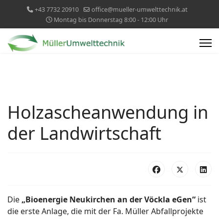
+43 7732 20910
office@mueller-umwelttechnik.at
Montag bis Donnerstag 8:00 - 12:00 Uhr
Holzascheanwendung in
der Landwirtschaft
Die
„Bioenergie Neukirchen an der Vöckla eGen“
ist
die erste Anlage, die mit der Fa. Müller Abfallprojekte