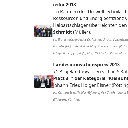
ie:ku 2013
Im Rahmen der Umwelttechnik - Ta
Ressourcen und Energieeffizienz v
Halbartschlager überreichten den
Schmidt
(Müller).
v.l. Wirtschaftslandesrat Dr. Michael Strugl, Vizepräs
Paireder (UC), Unterstützer Mag. Andreas Hrzina (Ritta
Bildquelle: Copyright (C), Mag. (FH) Stefan Rumersdorfer
Landesinnovationspreis 2013
71 Projekte bewarben sich in 5 Ka
Platz 3
in
der Kategorie "Kleinu
Johann Erler, Holger Eisner (Pött
v.l. Gerhard Ecker/Müller Abfallprojekte GmbH, Johann
Bildquelle: Pöttinger