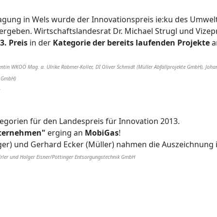
gung in Wels wurde der Innovationspreis ie:ku des Umwelt
ergeben. Wirtschaftslandesrat Dr. Michael Strugl und Viz
3. Preis
in der
Kategorie der bereits laufenden Projekte
a
identin WKOÖ Mag. a. Ulrike Rabmer-Koller, DI Oliver Schmidt (Müller Abfallprojekte GmbH), Jo
l GmbH)
tegorien für den Landespreis für Innovation 2013.
nternehmen"
erging an
MobiGas
!
inger) und Gerhard Ecker (Müller) nahmen die Auszeichnung
 Erler und Holger Eisner/Pöttinger Entsorgungstechnik GmbH