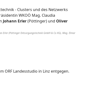
technik - Clusters und des Netzwerks
epräsidentin WKOÖ Mag. Claudia
n
Johann Erler
(Pöttinger) und
Oliver
hann Erler (Pöttinger Entsorgungstechnik GmbH & Co KG), Mag. Elmar
 im ORF Landesstudio in Linz entgegen.