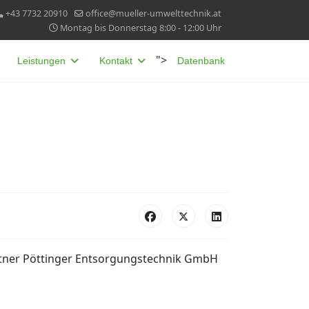
+43 7732 20910
office@mueller-umwelttechnik.at
Montag bis Donnerstag 8:00 - 12:00 Uhr
">
Leistungen
Kontakt
Datenbank
rtner Pöttinger Entsorgungstechnik GmbH