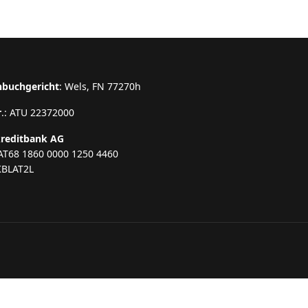
nbuchgericht
: Wels, FN 77270h
r
.: ATU 22372000
kreditbank AG
AT68 1860 0000 1250 4460
KBLAT2L