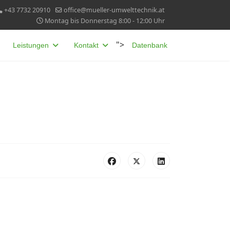
+43 7732 20910
office@mueller-umwelttechnik.at
Montag bis Donnerstag 8:00 - 12:00 Uhr
">
Leistungen
Kontakt
Datenbank