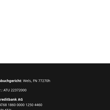
nbuchgericht
: Wels, FN 77270h
r
.: ATU 22372000
kreditbank AG
AT68 1860 0000 1250 4460