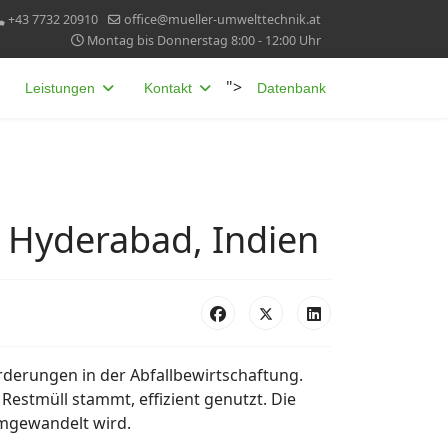
+43 7732 20910
office@mueller-umwelttechnik.at
Montag bis Donnerstag 8:00 - 12:00 Uhr
">
Leistungen
Kontakt
Datenbank
t Hyderabad, Indien
rderungen in der Abfallbewirtschaftung.
Restmüll stammt, effizient genutzt. Die
umgewandelt wird.